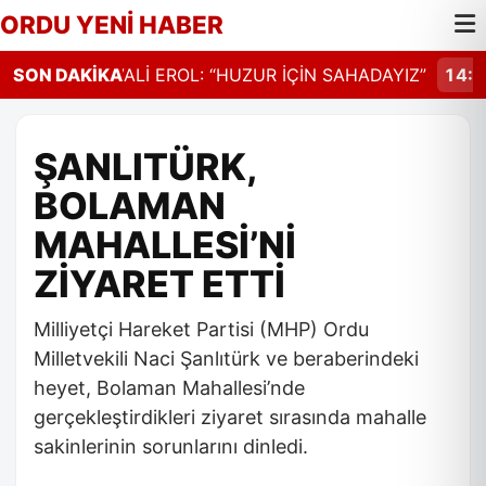
ORDU YENİ HABER
ALT
SON DAKİKA
14:30
VALİ EROL: “HUZUR İÇİN SAHADAYIZ”
14:27
ŞANLITÜRK,
BOLAMAN
MAHALLESİ’Nİ
ZİYARET ETTİ
Milliyetçi Hareket Partisi (MHP) Ordu
Milletvekili Naci Şanlıtürk ve beraberindeki
heyet, Bolaman Mahallesi’nde
gerçekleştirdikleri ziyaret sırasında mahalle
sakinlerinin sorunlarını dinledi.