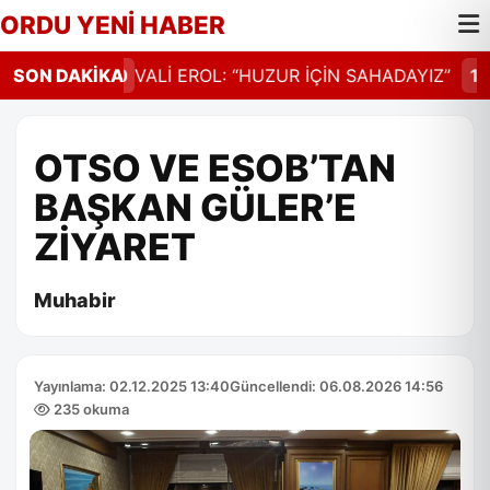
ORDU YENİ HABER
SFALT
SON DAKİKA
14:30
VALİ EROL: “HUZUR İÇİN SAHADAYIZ”
14:
OTSO VE ESOB’TAN
BAŞKAN GÜLER’E
ZİYARET
Muhabir
Yayınlama: 02.12.2025 13:40
Güncellendi: 06.08.2026 14:56
235 okuma