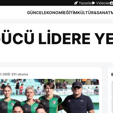
Yazarlar
Videolar
GÜNCEL
EKONOMİ
EĞİTİM
KÜLTÜR&SANAT
GÜCÜ LİDERE Y
0:39
331 okuma