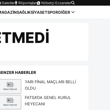
Galeriler
Röportajlar
Nöbetçi Eczaneler
MAGAZİN
SAĞLIK
SİYASET
SPOR
DİĞER
ETMEDİ
BENZER HABERLER
YARI FİNAL MAÇLARI BELLİ
OLDU
FATSA’DA GENEL KURUL
HEYECANI