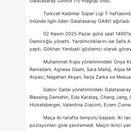
Galatasaray GAIN’e 1-0 mağlup oldu.
Turkcell Kadınlar Süper Ligi 7. haftası
önünde ligin lideri Galatasaray GAIN’i ağırladı.
02 Kasım 2025 Pazar günü saat 1400’t
Demiroğlu yönetti. Yardımcılıklarını ise Sefa
yaptı. Gökhan Yenibaki gözlemci olarak görev 
Muhammet Kışla yönetimindeki Ünye Kad
Ramadani, Agnesa Gashi, Sara Maliqi, Aqsa Mu
Arpacı, Nagehan Akşan, İlarja Zarka ve Mesuare 
Gabor Gallai yönetimindeki Galatasara
Blessing Demehin, Eda Karataş, Chang Jang, La
Hickelsberger, Valentina Giacinti, Ecem Cumert 
Maça iki tarafta tempolu başladı. İki
pozisyonları gole çeviremedi. Maçın ikinci ya