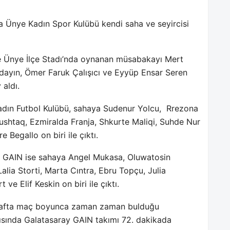
nda Ünye Kadın Spor Kulübü kendi saha ve seyircisi
e Ünye İlçe Stadı’nda oynanan müsabakayı Mert
 Adayın, Ömer Faruk Çalışıcı ve Eyyüp Ensar Seren
aldı.
ın Futbol Kulübü, sahaya Sudenur Yolcu,
Rrezona
shtaq, Ezmiralda Franja, Shkurte Maliqi, Suhde Nur
Begallo on biri ile çıktı.
y GAIN ise sahaya Angel Mukasa, Oluwatosin
lia Storti, Marta Cıntra, Ebru Topçu, Julia
ve Elif Keskin on biri ile çıktı.
 tarafta maç boyunca zaman zaman bulduğu
rısında Galatasaray GAIN takımı 72. dakikada