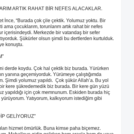
ARIM ARTIK RAHAT BİR NEFES ALACAKLAR.
t İnce, “Burada çok çile çektik. Yolumuz yoktu. Bir
 ama çocuklarım, torunlarım artık rahat bir nefes
r içerisindeydi. Merkezde bir vatandaş bir sefer
ıyorduk. Şükürler olsun şimdi bu dertlerden kurtulduk.
ye konuştu.
M”
ni derde koydu. Çok hal çektik biz burada. Yürürken
zın yanına geçemiyorduk. Yürümeye çalıştığımda
 Şimdi yolumuz yapıldı. Çok şükür Allah’a. Bu yol
bir kere şükredemedik biz burada. Bir kere gün yüzü
muz yapıldığı için çok memnunum. Eskiden burada hiç
ürüyorum. Yatıyorum, kalkıyorum istediğim gibi
DİP GELİYORUZ”
pılan hizmet ömürlük. Buna kimse paha biçemez.