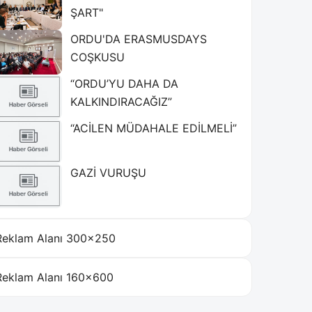
ŞART"
ORDU'DA ERASMUSDAYS
COŞKUSU
“ORDU’YU DAHA DA
KALKINDIRACAĞIZ”
“ACİLEN MÜDAHALE EDİLMELİ”
GAZİ VURUŞU
Reklam Alanı 300×250
Reklam Alanı 160×600