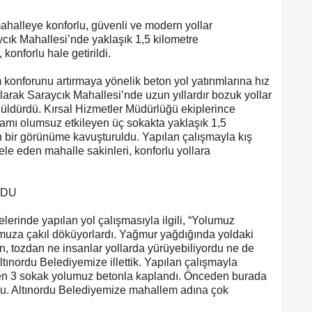
ahalleye konforlu, güvenli ve modern yollar
k Mahallesi’nde yaklaşık 1,5 kilometre
onforlu hale getirildi.
 konforunu artırmaya yönelik beton yol yatırımlarına hız
arak Saraycık Mahallesi’nde uzun yıllardır bozuk yollar
üldürdü. Kırsal Hizmetler Müdürlüğü ekiplerince
amı olumsuz etkileyen üç sokakta yaklaşık 1,5
 bir görünüme kavuşturuldu. Yapılan çalışmayla kış
le eden mahalle sakinleri, konforlu yollara
LDU
erinde yapılan yol çalışmasıyla ilgili, “Yolumuz
lumuza çakıl döküyorlardı. Yağmur yağdığında yoldaki
, tozdan ne insanlar yollarda yürüyebiliyordu ne de
Altınordu Belediyemize illettik. Yapılan çalışmayla
len 3 sokak yolumuz betonla kaplandı. Önceden burada
ldu. Altınordu Belediyemize mahallem adına çok