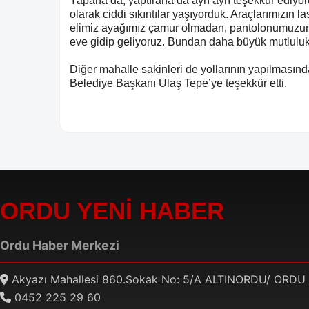
Yapana da, yaptırana da ayrı ayrı teşekkür ediy
olarak ciddi sıkıntılar yaşıyorduk. Araçlarımızın l
elimiz ayağımız çamur olmadan, pantolonumuzu
eve gidip geliyoruz. Bundan daha büyük mutluluk 
Diğer mahalle sakinleri de yollarının yapılmasın
Belediye Başkanı Ulaş Tepe’ye teşekkür etti.
ORDU YENİ HABER
Ordu Haber Merkezi
Akyazı Mahallesi 860.Sokak No: 5/A ALTINORDU/ ORDU
0452 225 29 60