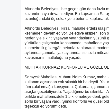
Altınordu Belediyesi, her geçen gün daha fazla m
kazandırmaya devam ediyor. Bu kapsamda Saraycı
uzunluğundaki üç sokak yolu betonla kaplanarak, k
Altınordu Belediyesi, kırsal mahallelerdeki ulaşım
kesmeden devam ediyor. Belediye ekipleri, son ol
nedeniyle sıkıntı yaşayan vatandaşların yüzünü g
yürütülen çalışmalar kapsamında, mahallede yaş
kilometrelik güzergâh betonla kaplanarak modern
aylarında çamurla, yaz aylarında ise tozla mücade
kavuşmanın mutluluğunu yaşadı.
MUHTAR KURNAZ: KONFORLU VE GÜZEL O
Saraycık Mahallesi Muhtarı Naim Kurnaz, mahallel
kullanım açısından çok sıkıntılı bir haldeydi. Yo
tüm çakıl ırmağa karışıyordu. Çukurdan, çamurdan
araçlar geçebiliyordu. Yaşadığımız bu sıkıntıları 
birlikte mahallemizdeki 1,5 kilometreye denk ge
zorlu bir yaşam vardı. Şimdi konforlu ve güzel o
teşekkür ediyorum” dedi.