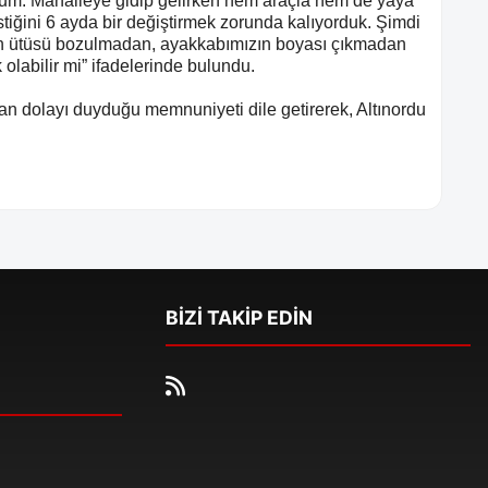
orum. Mahalleye gidip gelirken hem araçla hem de yaya
astiğini 6 ayda bir değiştirmek zorunda kalıyorduk. Şimdi
n ütüsü bozulmadan, ayakkabımızın boyası çıkmadan
olabilir mi” ifadelerinde bulundu.
dan dolayı duyduğu memnuniyeti dile getirerek, Altınordu
BİZİ TAKİP EDİN