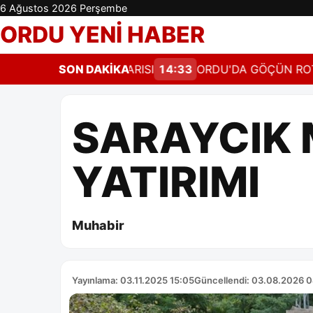
6 Ağustos 2026 Perşembe
ORDU YENİ HABER
İLERİNE HASAT UYARISI
SON DAKİKA
14:33
ORDU'DA GÖÇÜN ROTASI S
SARAYCIK 
YATIRIMI
Muhabir
Yayınlama: 03.11.2025 15:05
Güncellendi: 03.08.2026 