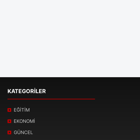
KATEGORİLER
EĞİTİM
EKONOMİ
GÜNCEL