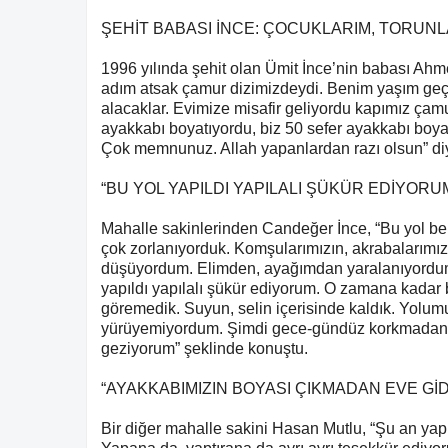
ŞEHİT BABASI İNCE: ÇOCUKLARIM, TORUNL
1996 yılında şehit olan Ümit İnce’nin babası Ahme
adım atsak çamur dizimizdeydi. Benim yaşım geçti
alacaklar. Evimize misafir geliyordu kapımız çamu
ayakkabı boyatıyordu, biz 50 sefer ayakkabı boyat
Çok memnunuz. Allah yapanlardan razı olsun” di
“BU YOL YAPILDI YAPILALI ŞÜKÜR EDİYORU
Mahalle sakinlerinden Candeğer İnce, “Bu yol be
çok zorlanıyorduk. Komşularımızın, akrabalarımı
düşüyordum. Elimden, ayağımdan yaralanıyordum.
yapıldı yapılalı şükür ediyorum. O zamana kadar 
göremedik. Suyun, selin içerisinde kaldık. Yolu
yürüyemiyordum. Şimdi gece-gündüz korkmadan y
geziyorum” şeklinde konuştu.
“AYAKKABIMIZIN BOYASI ÇIKMADAN EVE Gİ
Bir diğer mahalle sakini Hasan Mutlu, “Şu an ya