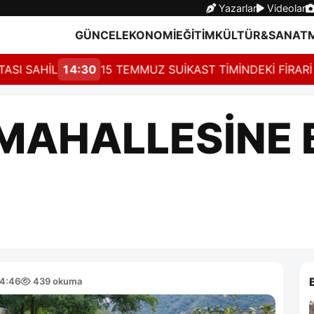
Yazarlar
Videolar
GÜNCEL
EKONOMİ
EĞİTİM
KÜLTÜR&SANAT
AHİL
14:30
15 TEMMUZ SUİKAST TİMİNDEKİ FİRARİ SAN
MAHALLESİNE 
04:46
439 okuma