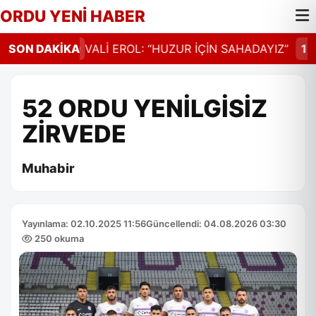
ORDU YENİ HABER
SFALT
SON DAKİKA
14:30
VALİ EROL: “HUZUR İÇİN SAHADAYIZ”
14:2
52 ORDU YENİLGİSİZ
ZİRVEDE
Muhabir
Yayınlama: 02.10.2025 11:56
Güncellendi: 04.08.2026 03:30
250 okuma